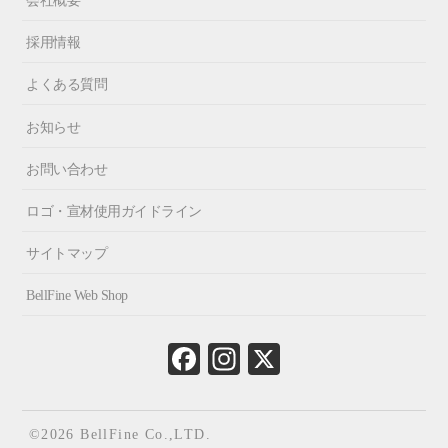
会社概要
採用情報
よくある質問
お知らせ
お問い合わせ
ロゴ・宣材使用ガイドライン
サイトマップ
BellFine Web Shop
Fa
In
X
ce
st
bo
ag
ok
ra
©2026 BellFine Co.,LTD.