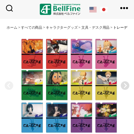
ベ
ル
ホーム
>
すべての商品
>
キャラクターグッズ
>
文具・デスク用品
>
トレーディン
フ
ァ
イ
ン