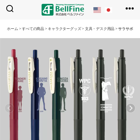
ベ
ル
ホーム
>
すべての商品
>
キャラクターグッズ
>
文具・デスク用品
>
サラサボー
フ
ァ
イ
ン