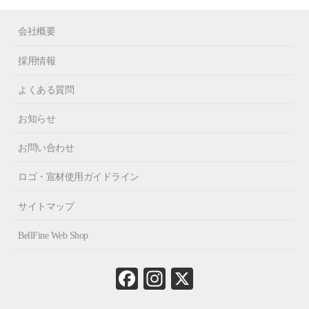
会社概要
採用情報
よくある質問
お知らせ
お問い合わせ
ロゴ・宣材使用ガイドライン
サイトマップ
BellFine Web Shop
Fa
In
X
ce
st
bo
ag