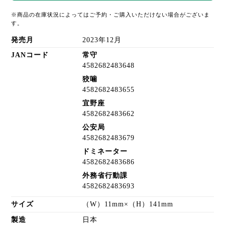
※商品の在庫状況によってはご予約・ご購入いただけない場合がございま
す。
発売月
2023年12月
JANコード
常守
4582682483648
狡噛
4582682483655
宜野座
4582682483662
公安局
4582682483679
ドミネーター
4582682483686
外務省行動課
4582682483693
サイズ
（W）11mm×（H）141mm
製造
日本