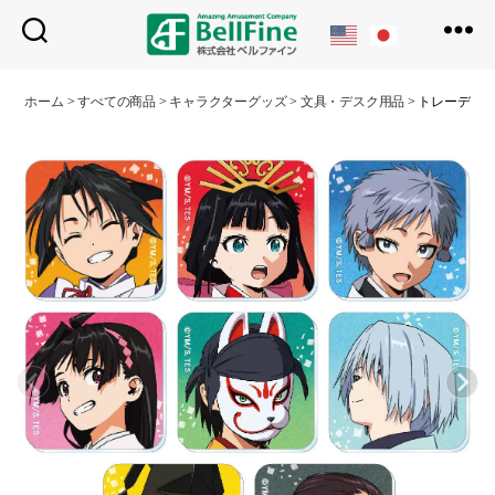
ベ
ル
ホーム
>
すべての商品
>
キャラクターグッズ
>
文具・デスク用品
>
トレーディ
フ
ァ
イ
ン