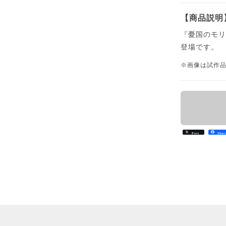
【商品説明
『憂国のモ
登場です。
※画像は試作
Post
Shar