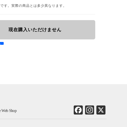
品です。実際の商品とは多少異なります。
現在購入いただけません
e
Fa
In
X
ne Web Shop
ce
st