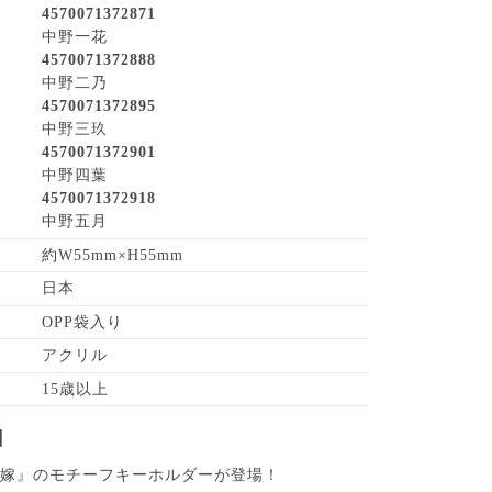
4570071372871
中野一花
4570071372888
中野二乃
4570071372895
中野三玖
4570071372901
中野四葉
4570071372918
中野五月
約W55mm×H55mm
日本
OPP袋入り
アクリル
15歳以上
】
花嫁』のモチーフキーホルダーが登場！