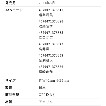
発売月
2021年5月
JANコード
4570071373311
瞳島眉美
4570071373328
双頭院学
4570071373335
咲口長広
4570071373342
袋井満
4570071373359
足利飆太
4570071373366
指輪創作
サイズ
約W40mm×H85mm
製造
日本
商品形態
OPP袋入り
材質
アクリル