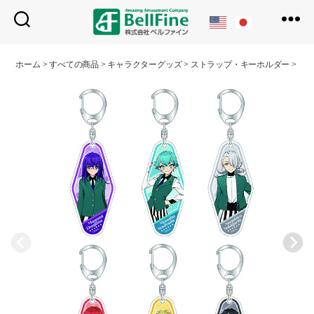
ベ
ル
ホーム
>
すべての商品
>
キャラクターグッズ
>
ストラップ・キーホルダー
>
モ
フ
ァ
イ
ン