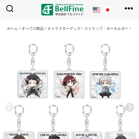
ベ
ル
ホーム
>
すべての商品
>
キャラクターグッズ
>
ストラップ・キーホルダー
>
ト
フ
ァ
イ
ン