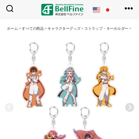
ベ
ル
ホーム
>
すべての商品
>
キャラクターグッズ
>
ストラップ・キーホルダー
>
ア
フ
ァ
イ
ン