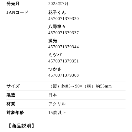
発売月
2025年7月
JANコード
花子くん
4570071379320
八尋寧々
4570071379337
源光
4570071379344
ミツバ
4570071379351
つかさ
4570071379368
サイズ
（縦）約85～90×（横）約55mm
製造
日本
材質
アクリル
対象年齢
15歳以上
【商品説明】