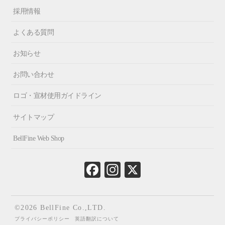
採用情報
よくある質問
お知らせ
お問い合わせ
ロゴ・宣材使用ガイドライン
サイトマップ
BellFine Web Shop
Fa
In
X
ce
st
bo
ag
ok
ra
©2026 BellFine Co.,LTD.
m
プライバシーポリシー
英語翻訳について