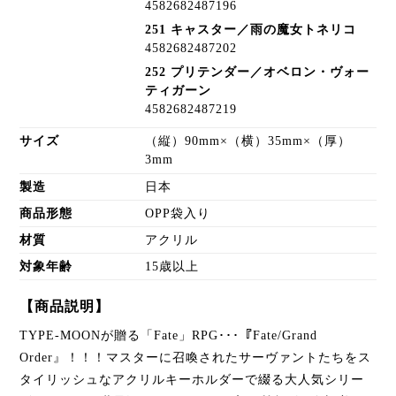
4582682487196
251 キャスター／雨の魔女トネリコ
4582682487202
252 プリテンダー／オベロン・ヴォー
ティガーン
4582682487219
サイズ
（縦）90mm×（横）35mm×（厚）
3mm
製造
日本
商品形態
OPP袋入り
材質
アクリル
対象年齢
15歳以上
【商品説明】
TYPE-MOONが贈る「Fate」RPG･･･『Fate/Grand
Order』！！！マスターに召喚されたサーヴァントたちをス
タイリッシュなアクリルキーホルダーで綴る大人気シリー