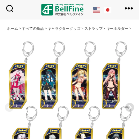
ベ
ル
ホーム
>
すべての商品
>
キャラクターグッズ
>
ストラップ・キーホルダー
>
サー
フ
ァ
イ
ン