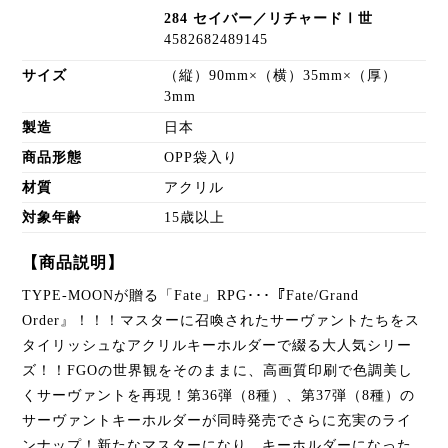
284 セイバー／リチャードⅠ世
4582682489145
サイズ
（縦）90mm×（横）35mm×（厚）
3mm
製造
日本
商品形態
OPP袋入り
材質
アクリル
対象年齢
15歳以上
【商品説明】
TYPE-MOONが贈る「Fate」RPG･･･『Fate/Grand
Order』！！！マスターに召喚されたサーヴァントたちをス
タイリッシュなアクリルキーホルダーで綴る大人気シリー
ズ！！FGOの世界観をそのままに、高画質印刷で色調美し
くサーヴァントを再現！第36弾（8種）、第37弾（8種）の
サーヴァントキーホルダーが同時発売でさらに充実のライ
ンナップ！新たなマスターになり、キーホルダーになった