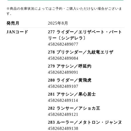
※商品の在庫状況によってはご予約・ご購入いただけない場合がございま
す。
発売月
2025年8月
JANコード
277 ライダー／エリザベート・バート
リー〔シンデレラ〕
4582682489077
278 プリテンダー／九紋竜エリザ
4582682489084
279 アサシン／呼延灼
4582682489091
280 ライダー／黄飛虎
4582682489107
281 アサシン／果心居士
4582682489114
282 ランサー／アショカ王
4582682489121
283 ルーラー／メタトロン・ジャンヌ
4582682489138