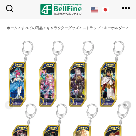
ベ
ル
ホーム
>
すべての商品
>
キャラクターグッズ
>
ストラップ・キーホルダー
>
サー
フ
ァ
イ
ン