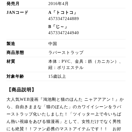
発売月
2016年4月
JANコード
A「トコトコ」
4573347244889
B「じ～」
4573347244940
製造
中国
商品形態
ラバーストラップ
材質
本体：PVC、金具：鉄（カニカン）、
紐：ポリエステル
対象年齢
15歳以上
【商品説明】
大人気WEB漫画『鴻池剛と猫のほんた ニャアアアン！』か
ら、自由きままな「猫のぽんた」のカワイイシーンをラバ
ーストラップ化いたしました！「ツイッター上で今いちば
ん熱い視線をあびる猫漫画」として、女性だけでなく男性
にも絶賛！！ファン必携のマストアイテムです！！ お好