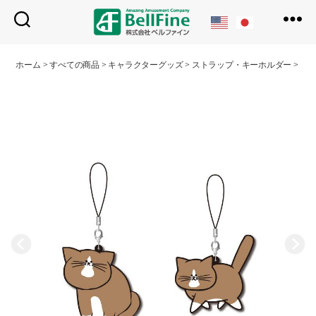
ベ
ル
ホーム
>
すべての商品
>
キャラクターグッズ
>
ストラップ・キーホルダー
>
猫
フ
ァ
イ
ン