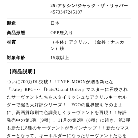
25:アサシン/ジャック・ザ・リッパー
4573347245107
製造
日本
商品形態
OPP袋入り
材質
（本体）アクリル、（金具：ナスカ
ン）鉄
対象年齢
15歳以上
【商品説明】
ついに700万DL突破！！TYPE-MOONが贈る新たな
「Fate」RPG･･･『Fate/Grand Order』マスターに召喚され
たサーヴァントたちをスタイリッシュなアクリルキーホル
ダーで綴る大好評シリーズ！！FGOの世界観をそのまま
に、高画質印刷で色調美しくサーヴァントを再現！！好評
発売中の第1弾（9種）、11月の第2弾（8種）に続き、第3弾
も新たに8種のサーヴァントがラインナップ！！新たなマス
ターとなって、キーホルダーになったサーヴァントたちを