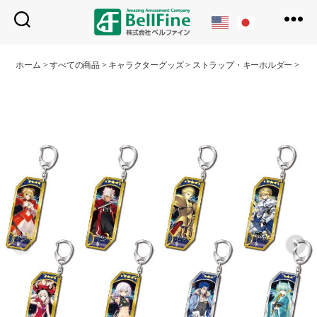
ベ
ル
ホーム
>
すべての商品
>
キャラクターグッズ
>
ストラップ・キーホルダー
>
サー
フ
ァ
イ
ン