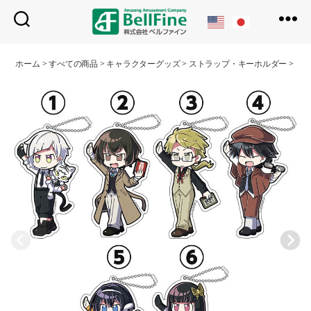
ベ
ル
ホーム
>
すべての商品
>
キャラクターグッズ
>
ストラップ・キーホルダー
>
は
フ
ァ
イ
ン