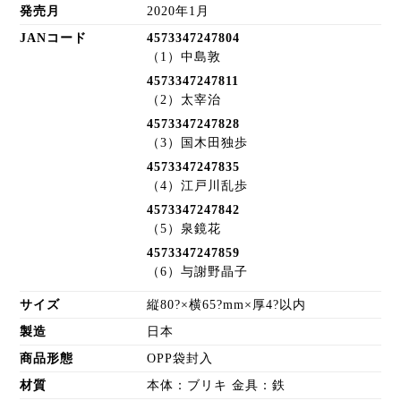
発売月
2020年1月
JANコード
4573347247804
（1）中島敦
4573347247811
（2）太宰治
4573347247828
（3）国木田独歩
4573347247835
（4）江戸川乱歩
4573347247842
（5）泉鏡花
4573347247859
（6）与謝野晶子
サイズ
縦80?×横65?mm×厚4?以内
製造
日本
商品形態
OPP袋封入
材質
本体：ブリキ 金具：鉄