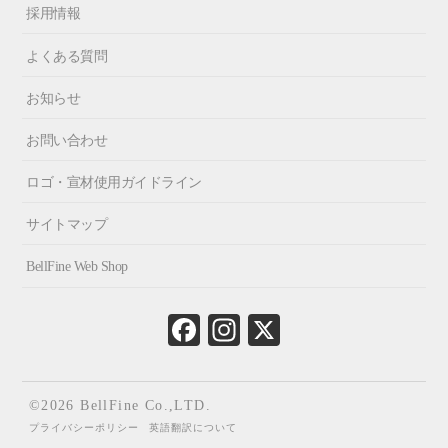
採用情報
よくある質問
お知らせ
お問い合わせ
ロゴ・宣材使用ガイドライン
サイトマップ
BellFine Web Shop
Fa
In
X
ce
st
bo
ag
ok
ra
©2026 BellFine Co.,LTD.
m
プライバシーポリシー
英語翻訳について