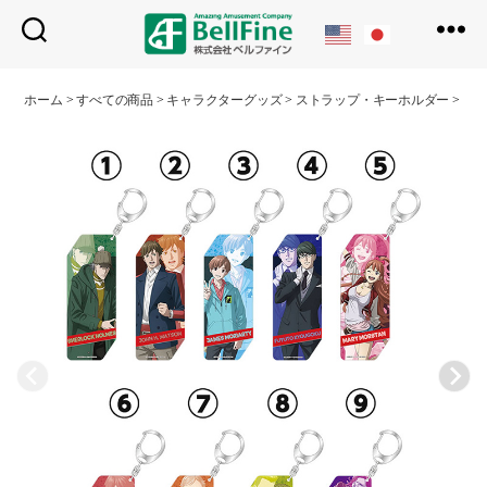
ベ
ル
ホーム
>
すべての商品
>
キャラクターグッズ
>
ストラップ・キーホルダー
>
ス
フ
ァ
イ
ン