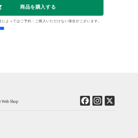
況によってはご予約・ご購入いただけない場合がございます。
e
Fa
In
X
ne Web Shop
ce
st
bo
ag
ok
ra