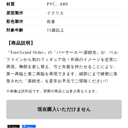
材質
PVC、ABS
原型製作
イクリエ
彩色製作
佐倉
対象年齢
15歳以上
【商品説明】
『Fate/Grand Order』の「バーサーカー/源頼光」が、ベル
ファインから初のフィギュア化！作画のイメージを忠実に
再現。胸部を差し替え、弓と矢籠を持たせることにより、
第一再臨と第二再臨を再現できます。細部にまで緻密に造
形された「源頼光」を是非お手元でご堪能ください!!
※画像は試作品です。実際の商品とは多少異なります。
現在購入いただけません
Post
Share