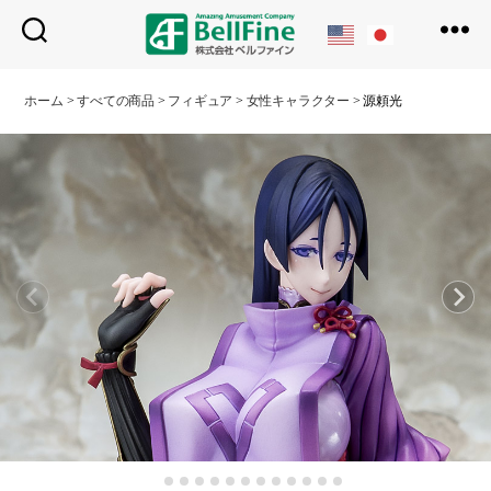
ベ
ル
ホーム
>
すべての商品
>
フィギュア
>
女性キャラクター
>
源頼光
フ
ァ
イ
ン