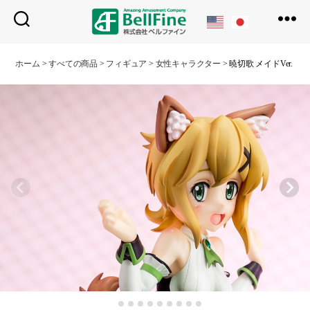
ベ
ル
ホーム
>
すべての商品
>
フィギュア
>
女性キャラクター
>
暁切歌 メイドVer.
フ
ァ
イ
ン