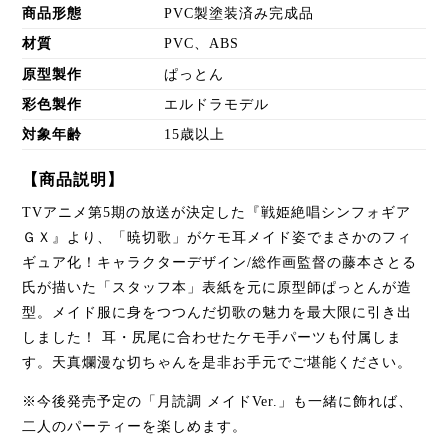
商品形態
PVC製塗装済み完成品
材質
PVC、ABS
原型製作
ぱっとん
彩色製作
エルドラモデル
対象年齢
15歳以上
【商品説明】
TVアニメ第5期の放送が決定した『戦姫絶唱シンフォギア
ＧＸ』より、「暁切歌」がケモ耳メイド姿でまさかのフィ
ギュア化！キャラクターデザイン/総作画監督の藤本さとる
氏が描いた「スタッフ本」表紙を元に原型師ぱっとんが造
型。メイド服に身をつつんだ切歌の魅力を最大限に引き出
しました！ 耳・尻尾に合わせたケモ手パーツも付属しま
す。天真爛漫な切ちゃんを是非お手元でご堪能ください。
※今後発売予定の「月読調 メイドVer.」も一緒に飾れば、
二人のパーティーを楽しめます。