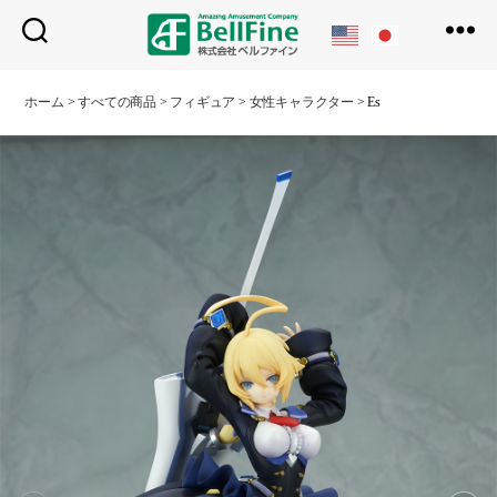
ベ
ル
ホーム
>
すべての商品
>
フィギュア
>
女性キャラクター
>
Es
フ
ァ
イ
ン