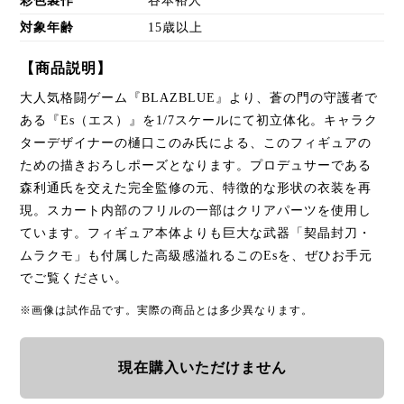
彩色製作
谷本裕人
対象年齢
15歳以上
【商品説明】
大人気格闘ゲーム『BLAZBLUE』より、蒼の門の守護者で
ある『Es（エス）』を1/7スケールにて初立体化。キャラク
ターデザイナーの樋口このみ氏による、このフィギュアの
ための描きおろしポーズとなります。プロデュサーである
森利通氏を交えた完全監修の元、特徴的な形状の衣装を再
現。スカート内部のフリルの一部はクリアパーツを使用し
ています。フィギュア本体よりも巨大な武器「契晶封刀・
ムラクモ」も付属した高級感溢れるこのEsを、ぜひお手元
でご覧ください。
※画像は試作品です。実際の商品とは多少異なります。
現在購入いただけません