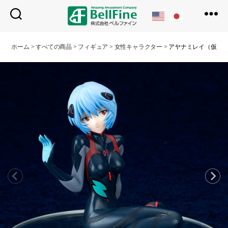
ベ
ル
ホーム
>
すべての商品
>
フィギュア
>
女性キャラクター
>
アヤナミレイ（仮称）プ
フ
ァ
イ
ン