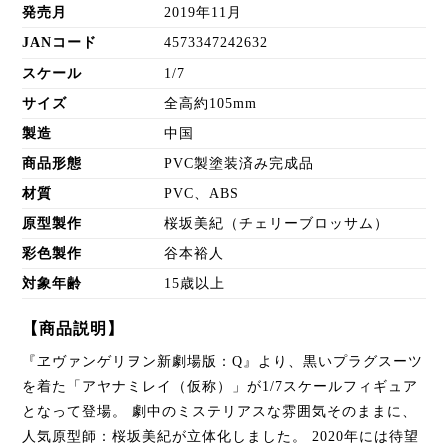
発売月
2019年11月
JANコード
4573347242632
スケール
1/7
サイズ
全高約105mm
製造
中国
商品形態
PVC製塗装済み完成品
材質
PVC、ABS
原型製作
桜坂美紀（チェリーブロッサム）
彩色製作
谷本裕人
対象年齢
15歳以上
【商品説明】
『ヱヴァンゲリヲン新劇場版：Q』より、黒いプラグスーツ
を着た「アヤナミレイ（仮称）」が1/7スケールフィギュア
となって登場。 劇中のミステリアスな雰囲気そのままに、
人気原型師：桜坂美紀が立体化しました。 2020年には待望