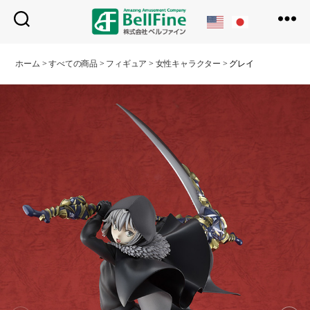
ベ
ル
ホーム
>
すべての商品
>
フィギュア
>
女性キャラクター
>
グレイ
フ
ァ
イ
ン