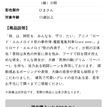
（鎌）小唄
彩色製作
ひまさん
対象年齢
15歳以上
【商品説明】
「拙、は、師匠を、みんなを、守り、たい」 アニメ『ロー
ド・エルメロイⅡ世の事件簿-魔眼蒐集列車Grace note-』よ
りロード・エルメロイ?世の内弟子、「グレイ」が初の立体
化！普段は灰色の外套に身を包み、フードで顔を隠す控え
めな彼女。そんな彼女が、大鎌「死神の鎌(グリム・リーパ
ー)」を持ち、迫力ある戦闘シーンを再現しております。 躍
動感あるポージングや表情、大鎌の造形や塗装も細部まで
こだわりました。 健気で可愛いグレイの迫力ある姿、是非
お手元にて隅々までご堪能ください。
※画像は試作品です。実際の商品とは多少異なります。