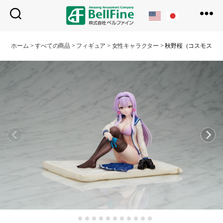
ベ
ル
ホーム
>
すべての商品
>
フィギュア
>
女性キャラクター
>
秋野桜（コスモス）
フ
ァ
イ
ン