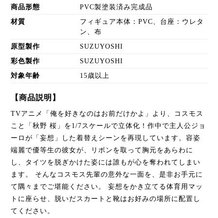
商品形態
PVC製塗装済み完成品
材質
フィギュア本体：PVC、台座：ウレタ
ン、布
原型製作
SUZUYOSHI
彩色製作
SUZUYOSHI
対象年齢
15歳以上
【商品説明】
TVアニメ「俺を好きなのはお前だけかよ」より、コスモス
こと「秋野 桜」を1/7スケールで立体化！作中で主人公ジョ
ーロが「妄想」した着替えシーンを再現しています。容姿
端麗で優等生の彼女が、リボンを取って胸元をあらわに
し、タイツを脱ぎかけた姿には誰もが心を奪われてしまい
ます。 そんなコスモス先輩の意外な一面を、是非お手元に
て隅々までご堪能ください。 妄想をかき立てる体育用マッ
トに座らせ、脱いだスカートと靴はお好みの場所に配置し
てください。