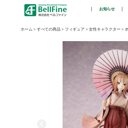
お知らせ
ベ
ル
フ
ホーム
>
すべての商品
>
フィギュア
>
女性キャラクター
>
ホ
ァ
イ
ン