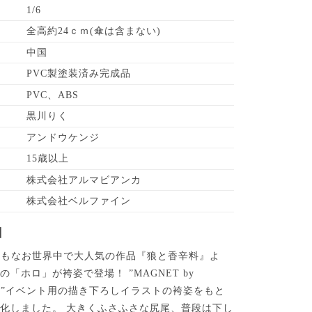
1/6
全高約24ｃｍ(傘は含まない)
中国
PVC製塗装済み完成品
PVC、ABS
黒川りく
アンドウケンジ
15歳以上
株式会社アルマビアンカ
株式会社ベルファイン
】
今もなお世界中で大人気の作品『狼と香辛料』よ
「ホロ」が袴姿で登場！ ”MAGNET by
A109”イベント用の描き下ろしイラストの袴姿をもと
化しました。 大きくふさふさな尻尾、普段は下し