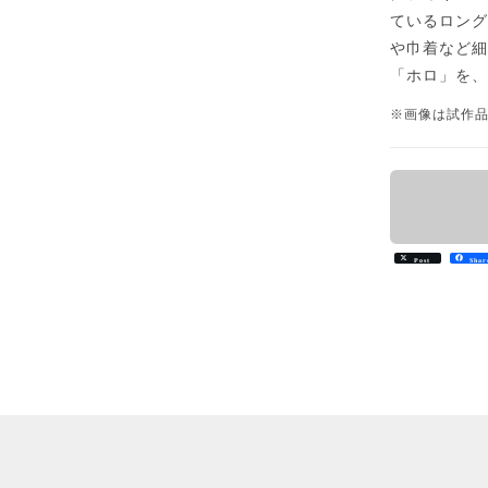
ているロン
や巾着など
「ホロ」を
※画像は試作
Post
Shar