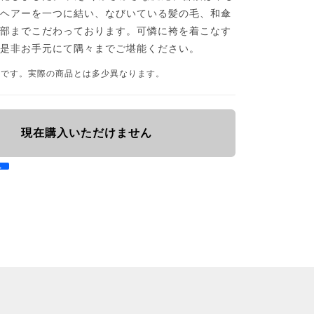
グヘアーを一つに結い、なびいている髪の毛、和傘
細部までこだわっております。可憐に袴を着こなす
、是非お手元にて隅々までご堪能ください。
品です。実際の商品とは多少異なります。
現在購入いただけません
e