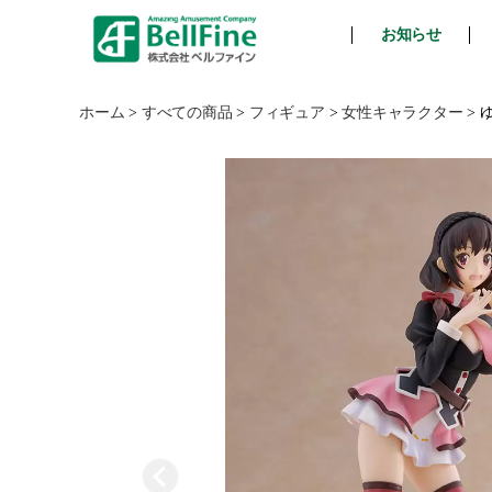
お知らせ
ベ
ル
フ
ホーム
>
すべての商品
>
フィギュア
>
女性キャラクター
>
ゆ
ァ
イ
ン