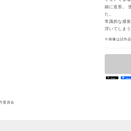
細に造形。 
た。
常識的な感
浮いてしま
※画像は試作
Post
Shar
製作委員会