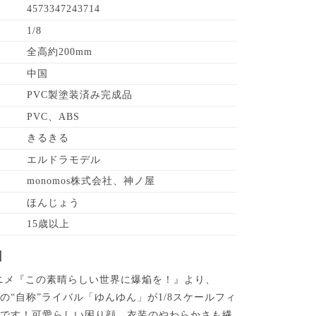
4573347243714
1/8
全高約200mm
中国
PVC製塗装済み完成品
PVC、ABS
きるきる
エルドラモデル
monomos株式会社、神ノ屋
ほんじょう
15歳以上
】
ニメ『この素晴らしい世界に爆焔を！』より、
の“自称”ライバル「ゆんゆん」が1/8スケールフィ
場です！可愛らしい困り顔、衣装のやわらかさも繊