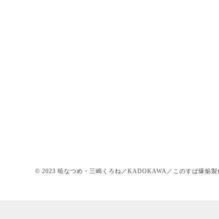
© 2023 暁なつめ・三嶋くろね／KADOKAWA／このすば爆焔