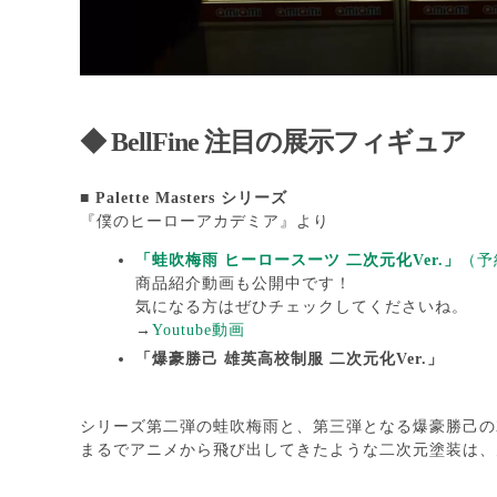
◆
BellFine 注目の展示フィギュア
■
Palette Masters シリーズ
『僕のヒーローアカデミア』より
「蛙吹梅雨 ヒーロースーツ 二次元化Ver.」
（予
商品紹介動画も公開中です！
気になる方はぜひチェックしてくださいね。
→
Youtube動画
「爆豪勝己 雄英高校制服 二次元化Ver.」
シリーズ第二弾の蛙吹梅雨と、第三弾となる爆豪勝己の
まるでアニメから飛び出してきたような二次元塗装は、