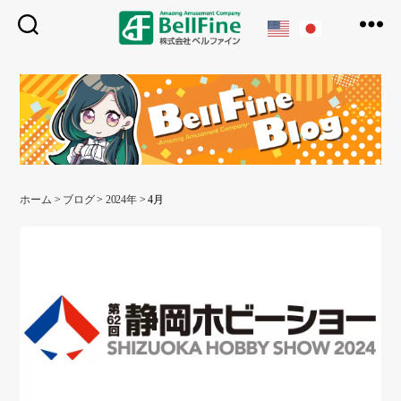
ベ
ル
フ
ァ
イ
ン
ホーム
>
ブログ
>
2024年
>
4月