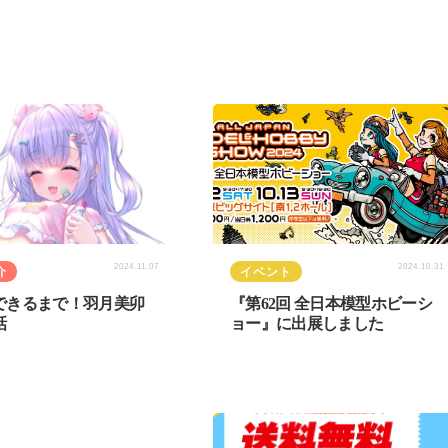
2024.11.07
2024.10.31
介
イベント
できるまで！羽月美卯
『第62回 全日本模型ホビーシ
話
ョー』に出展しました