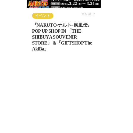
2024.02.15
イベント
『NARUTO-ナルト- 疾風伝』
POP UP SHOP IN 「THE
SHIBUYA SOUVENIR
STORE」＆「GIFTSHOP The
AkiBa」