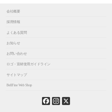
会社概要
採用情報
よくある質問
お知らせ
お問い合わせ
ロゴ・宣材使用ガイドライン
サイトマップ
BellFine Web Shop
Fa
In
X
ce
st
bo
ag