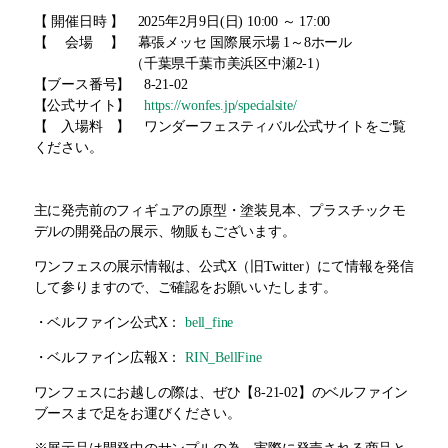
【 開催日時 】 2025年2月9日(日) 10:00 ～ 17:00
【 会場 】 幕張メッセ 国際展示場 1～8ホール
（千葉県千葉市美浜区中瀬2-1）
【ブース番号】 8-21-02
【公式サイト】
https://wonfes.jp/specialsite/
【 入場料 】 ワンダーフェスティバル公式サイトをご覧
ください。
主に発売前のフィギュアの原型・塗装見本、プラスチックモ
デルの開発品の展示、物販もございます。
ワンフェスの展示情報は、公式X（旧Twitter）にて情報を発信
して参りますので、ご確認をお願いいたします。
・ベルファイン公式X：
bell_fine
・ベルファイン広報X：
RIN_BellFine
ワンフェスにお越しの際は、ぜひ【8-21-02】のベルファイン
ブースまで足をお運びください。