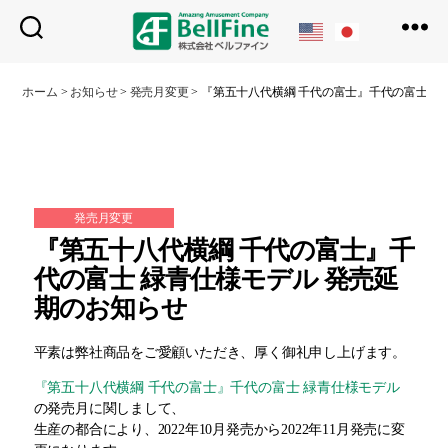
ベ
ル
ホーム
>
お知らせ
>
発売月変更
>
『第五十八代横綱 千代の富士』千代の富士 緑
フ
ァ
イ
ン
発売月変更
『第五十八代横綱 千代の富士』千
代の富士 緑青仕様モデル 発売延
期のお知らせ
平素は弊社商品をご愛顧いただき、厚く御礼申し上げます。
『第五十八代横綱 千代の富士』千代の富士 緑青仕様モデル
の発売月に関しまして、
生産の都合により、2022年10月発売から2022年11月発売に変