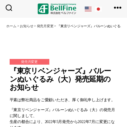
ベ
ル
ホーム
>
お知らせ
>
発売月変更
>
『東京リベンジャーズ』バルーンぬいぐるみ
フ
ァ
イ
ン
発売月変更
『東京リベンジャーズ』バルー
ンぬいぐるみ（大）発売延期の
お知らせ
平素は弊社商品をご愛顧いただき、厚く御礼申し上げます。
『東京リベンジャーズ』バルーンぬいぐるみ（大）の発売月
に関しまして、
生産の都合により、2022年5月発売から2022年7月に変更にな