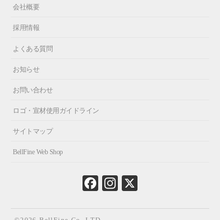
会社概要
採用情報
よくある質問
お知らせ
お問い合わせ
ロゴ・宣材使用ガイドライン
サイトマップ
BellFine Web Shop
Fa
In
X
ce
st
bo
ag
ok
ra