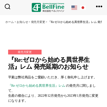
ベ
ル
ホーム
>
お知らせ
>
発売月変更
>
『Re:ゼロから始める異世界生活』レム 発売
フ
ァ
イ
ン
発売月変更
『Re:ゼロから始める異世界生
活』レム 発売延期のお知らせ
平素は弊社商品をご愛顧いただき、厚く御礼申し上げます。
『Re:ゼロから始める異世界生活』レム
の発売月に関しまし
て、
生産の都合により、2022年12月発売から2023年1月発売に変更
になります。