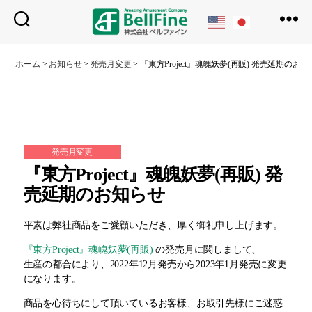
ベ
ル
ホーム
>
お知らせ
>
発売月変更
>
『東方Project』魂魄妖夢(再販) 発売延期のお
フ
ァ
イ
ン
発売月変更
『東方Project』魂魄妖夢(再販) 発
売延期のお知らせ
平素は弊社商品をご愛顧いただき、厚く御礼申し上げます。
『東方Project』魂魄妖夢(再販)
の発売月に関しまして、
生産の都合により、2022年12月発売から2023年1月発売に変更
になります。
商品を心待ちにして頂いているお客様、お取引先様にご迷惑