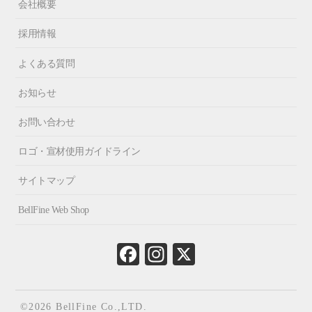
会社概要
採用情報
よくある質問
お知らせ
お問い合わせ
ロゴ・宣材使用ガイドライン
サイトマップ
BellFine Web Shop
Fa
In
X
ce
st
bo
ag
ok
ra
©2026 BellFine Co.,LTD.