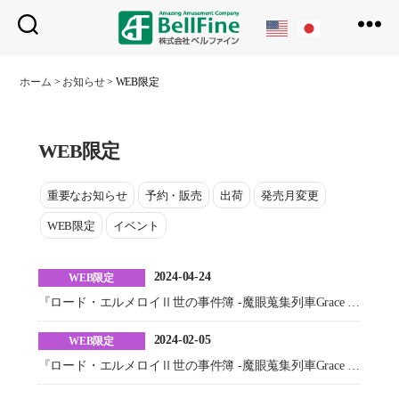
ベ
ル
ホーム
>
お知らせ
>
WEB限定
フ
ァ
イ
ン
WEB限定
重要なお知らせ
予約・販売
出荷
発売月変更
WEB限定
イベント
2024-04-24
WEB限定
『ロード・エルメロイⅡ世の事件簿 -魔眼蒐集列車Grace note-』オルガマリー 二次予約開始いたしました
2024-02-05
WEB限定
『ロード・エルメロイⅡ世の事件簿 -魔眼蒐集列車Grace note-』オルガマリー 予約開始いたしました