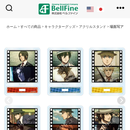
ベ
ル
ホーム
>
すべての商品
>
キャラクターグッズ
>
アクリルスタンド
>
場面写アク
フ
ァ
イ
ン