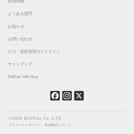
採用情報
よくある質問
お知らせ
お問い合わせ
ロゴ・宣材使用ガイドライン
サイトマップ
BellFine Web Shop
Fa
In
X
ce
st
bo
ag
ok
ra
©2026 BellFine Co.,LTD.
m
プライバシーポリシー
英語翻訳について