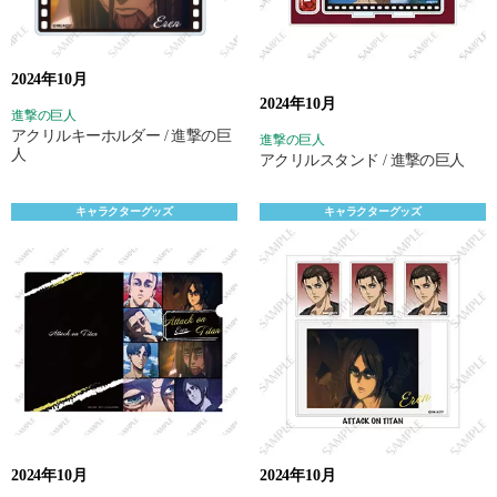
2024年10月
2024年10月
進撃の巨人
アクリルキーホルダー / 進撃の巨
進撃の巨人
人
アクリルスタンド / 進撃の巨人
キャラクターグッズ
キャラクターグッズ
2024年10月
2024年10月