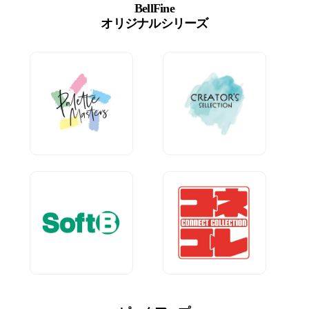
BellFine
オリジナルシリーズ