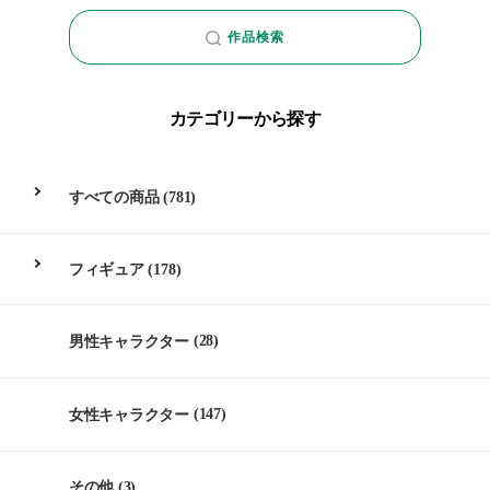
作品検索
カテゴリーから探す
すべての商品
(781)
フィギュア
(178)
男性キャラクター
(28)
女性キャラクター
(147)
その他
(3)