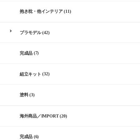
抱き枕・他インテリア
(11)
プラモデル
(42)
完成品
(7)
組立キット
(32)
塗料
(3)
海外商品／IMPORT
(20)
完成品
(6)