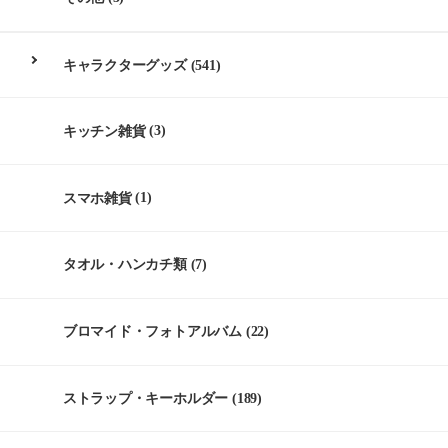
キャラクターグッズ
(541)
キッチン雑貨
(3)
スマホ雑貨
(1)
タオル・ハンカチ類
(7)
ブロマイド・フォトアルバム
(22)
ストラップ・キーホルダー
(189)