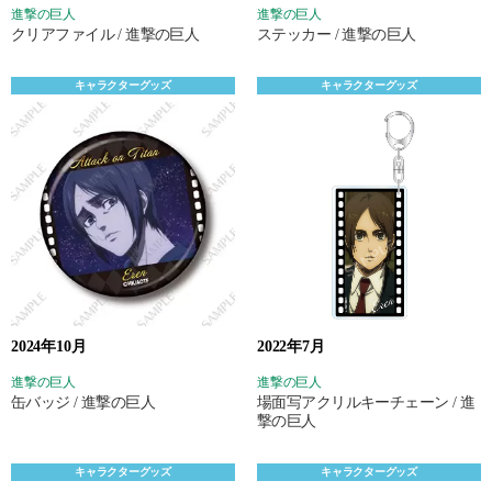
進撃の巨人
進撃の巨人
クリアファイル / 進撃の巨人
ステッカー / 進撃の巨人
キャラクターグッズ
キャラクターグッズ
2024年10月
2022年7月
進撃の巨人
進撃の巨人
缶バッジ / 進撃の巨人
場面写アクリルキーチェーン / 進
撃の巨人
キャラクターグッズ
キャラクターグッズ