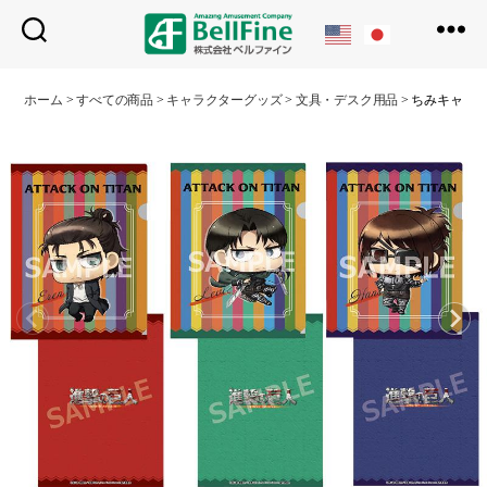
ベ
ル
ホーム
>
すべての商品
>
キャラクターグッズ
>
文具・デスク用品
>
ちみキャラ
フ
ァ
イ
ン