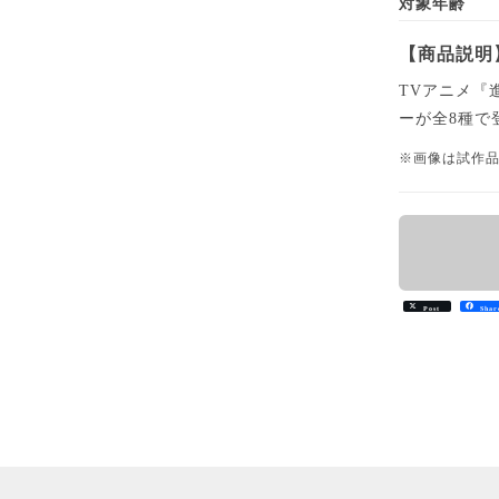
対象年齢
【商品説明
TVアニメ『
ーが全8種で
※画像は試作
Post
Shar