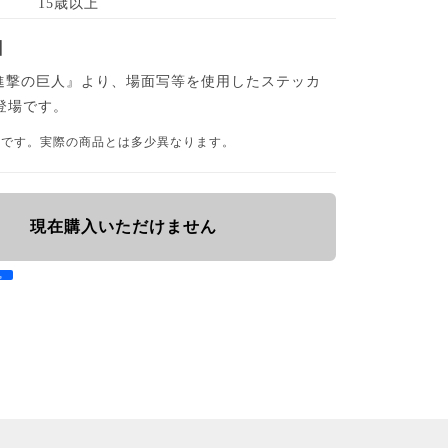
15歳以上
】
進撃の巨人』より、場面写等を使用したステッカ
登場です。
品です。実際の商品とは多少異なります。
現在購入いただけません
e