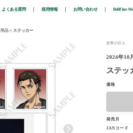
よくある質問
採用情報
お問い合わせ
BellFine W
ク用品
>
ステッカー
進撃の巨人
2024年10
ステッカ
価格
発売月
JANコード