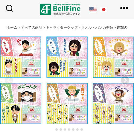
ベ
ル
ホーム
>
すべての商品
>
キャラクターグッズ
>
タオル・ハンカチ類
>
進撃の巨人
フ
ァ
イ
ン