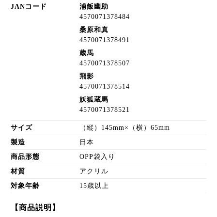
JANコード
浦飯幽助
4570071378484
桑原和真
4570071378491
蔵馬
4570071378507
飛影
4570071378514
妖狐蔵馬
4570071378521
サイズ
（縦）145mm×（横）65mm
製造
日本
商品形態
OPP袋入り
材質
アクリル
対象年齢
15歳以上
【商品説明】