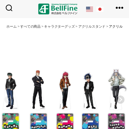
ベ
ル
ホーム
>
すべての商品
>
キャラクターグッズ
>
アクリルスタンド
>
アクリルス
フ
ァ
イ
ン