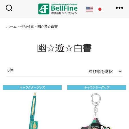
ベ
ル
ホーム
>
作品検索
>
幽☆遊☆白書
フ
ァ
イ
ン
8件
キャラクターグッズ
キャラクターグッズ