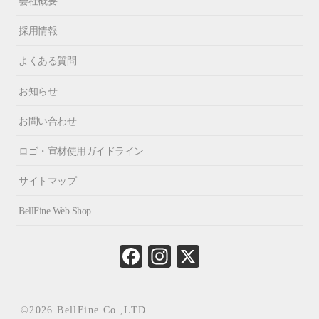
会社概要
採用情報
よくある質問
お知らせ
お問い合わせ
ロゴ・宣材使用ガイドライン
サイトマップ
BellFine Web Shop
Fa
In
X
ce
st
bo
ag
ok
ra
©2026 BellFine Co.,LTD.