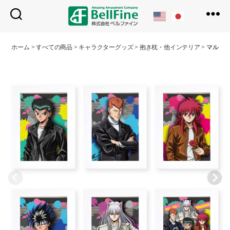
ベ
ル
ホーム
>
すべての商品
>
キャラクターグッズ
>
抱き枕・他インテリア
>
マルチ
フ
ァ
イ
ン