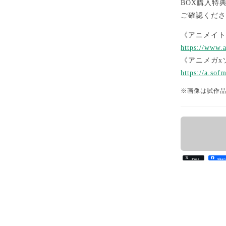
BOX購入特
ご確認くだ
《アニメイ
https://www.
《アニメガx
https://a.so
※画像は試作
Post
Shar