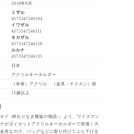
2018年8月
ミザル
4573347246104
イワザル
4573347246111
キカザル
4573347246128
ルルナ
4573347246135
日本
アクリルキーホルダー
（本体）アクリル、（金具：ナスカン）鉄
15歳以上
】
オド -終わりなき螺旋の物語-』より、ワイズマン
ルナがダイカットアクリルキーホルダーで登場！大
け金具なので、バッグなどに取り付けてぶら下げる