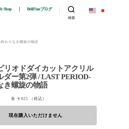
eb Shop
BellFineブログ
検索
IOD‐終わりなき螺旋の物語
ピリオドダイカットアクリル
ー第2弾 / LAST PERIOD‐
なき螺旋の物語
各 ￥825 （税込）
現在購入いただけません