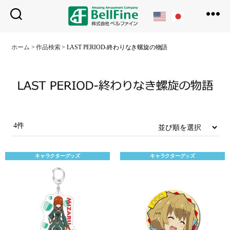
ベ
ル
ホーム
>
作品検索
>
LAST PERIOD‐終わりなき螺旋の物語
フ
ァ
イ
ン
4件
キャラクターグッズ
キャラクターグッズ