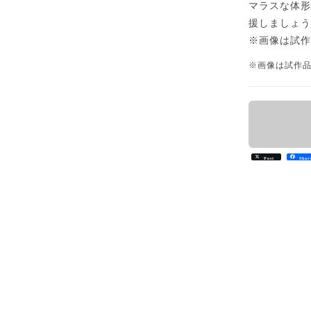
マラスな体形
援しましょ
※画像は試
※画像は試作
Post
Shar