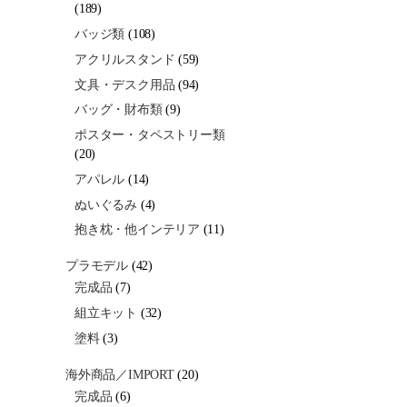
(189)
バッジ類
(108)
アクリルスタンド
(59)
文具・デスク用品
(94)
バッグ・財布類
(9)
ポスター・タペストリー類
(20)
アパレル
(14)
ぬいぐるみ
(4)
抱き枕・他インテリア
(11)
プラモデル
(42)
完成品
(7)
組立キット
(32)
塗料
(3)
海外商品／IMPORT
(20)
完成品
(6)