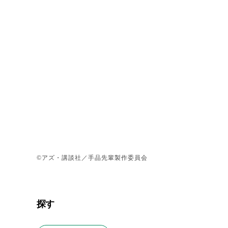
©アズ・講談社／手品先輩製作委員会
探す