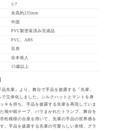
1/7
全高約235mm
中国
PVC製塗装済み完成品
PVC、ABS
百房
谷本裕人
15歳以上
】
手品先輩』より、舞台で手品を披露する「先輩」
ールで立体化しました。シルクハットとマントを身
テッキを持ち、手品を披露する先輩を再現していま
した鳩や紙テープ、バラまかれたトランプ、舞台を
た市松模様の台座を用いて、先輩の手品の世界感を
ます。手品を披露する先輩の可愛らしい表情、グラ