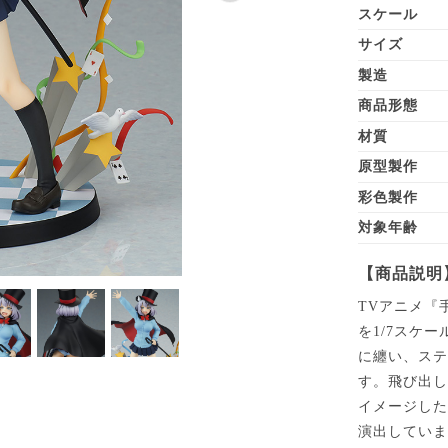
スケール
サイズ
製造
商品形態
材質
原型製作
彩色製作
対象年齢
【商品説明
TVアニメ『
を1/7スケ
に纏い、ス
す。飛び出
イメージし
演出してい