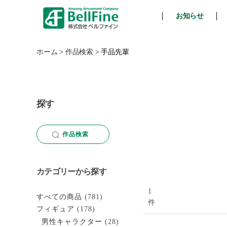
お知らせ
ベ
ル
フ
ホーム
>
作品検索
>
手品先輩
ァ
イ
ン
探す
作品検索
カテゴリーから探す
1
すべての商品
(781)
件
フィギュア
(178)
男性キャラクター
(28)