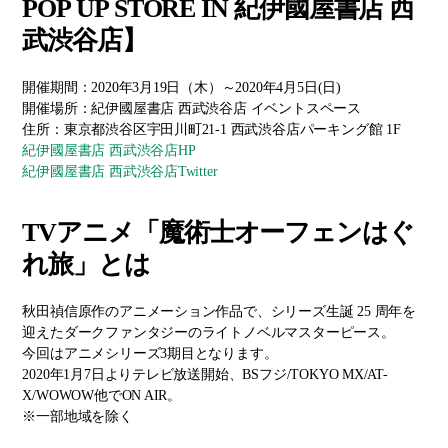
POP UP STORE IN 紀伊國屋書店 西
武渋谷店】
開催期間：2020年3月19日（木）～2020年4月5日(日)
開催場所：紀伊國屋書店 西武渋谷店 イベントスペース
住所：東京都渋谷区宇田川町21-1 西武渋谷店パーキング館 1F
紀伊國屋書店 西武渋谷店HP
紀伊國屋書店 西武渋谷店Twitter
TVアニメ「魔術士オーフェンはぐ
れ旅」とは
秋田禎信原作のアニメーション作品で、シリーズ生誕 25 周年を
迎えたダークファンタジーのライトノベルマスターピース。
今回はアニメシリーズ3期目となります。
2020年1月7日よりテレビ放送開始、BSフジ/TOKYO MX/AT-
X/WOWOW他でON AIR。
※一部地域を除く