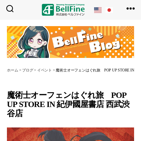
ベ
ル
フ
ァ
イ
ン
ホーム
>
ブログ
>
イベント
>
魔術士オーフェンはぐれ旅 POP UP STORE IN
魔術士オーフェンはぐれ旅 POP
UP STORE IN 紀伊國屋書店 西武渋
谷店