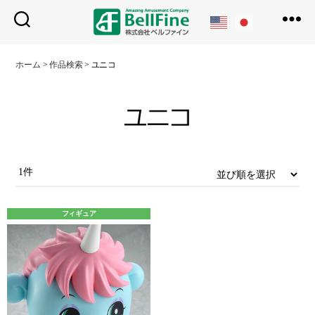
ベ
ル
ホーム
>
作品検索
>
ユニコ
フ
ァ
イ
ン
1件
フィギュア